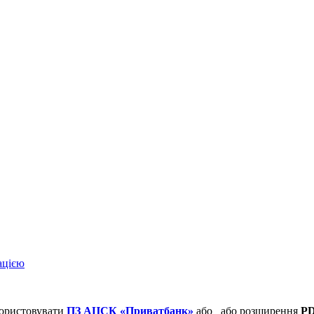
ацією
користовувати
ПЗ АЦСК «Приватбанк»
або
або розширення
PD