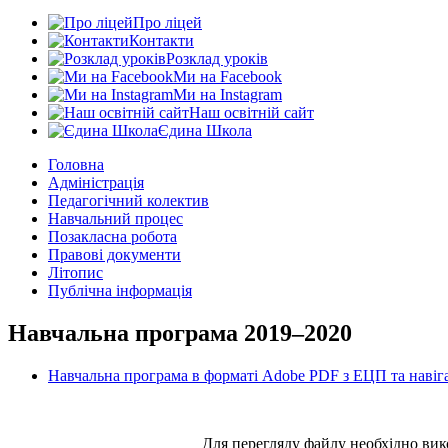
Про ліцей
Контакти
Розклад уроків
Ми на Facebook
Ми на Instagram
Наш освітній сайт
Єдина Школа
Головна
Адміністрація
Педагогічний колектив
Навчальний процес
Позакласна робота
Правові документи
Літопис
Публічна інформація
Навчальна програма 2019–2020
Навчальна програма в форматі Adobe PDF з ЕЦП та навіг
Для перегляду файлу необхідно ви