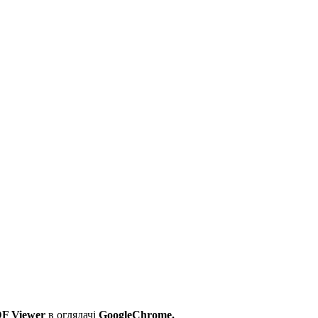
F Viewer
в оглядачі
GoogleChrome.