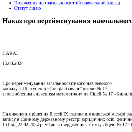
Положення про загальноосвітній навчальний заклад
Статут ліцею
Наказ про перейменування навчального
НАКАЗ
15.03.2024 № 10-/0
Про перейменування загальноосвітнього навчального
закладу І-ІІІ ступенів «Спеціалізованої школи № 17
з поглибленим вивченням математики» на Ліцей № 17 «Кирилі
На виконання рішення ІІ сесії ІХ скликання київської міської р
запису в Єдиному державному реєстрі юридичних осіб, фізични
151 від 22.02.2024 р. «Про затвердження Статуту Ліцею № 17 