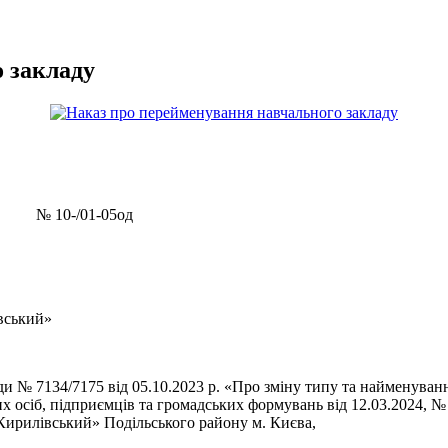
 закладу
1-05од
вський»
ади № 7134/7175 від 05.10.2023 р. «Про зміну типу та найменуван
х осіб, підприємців та громадських формувань від 12.03.2024,
«Кирилівський» Подільського району м. Києва,