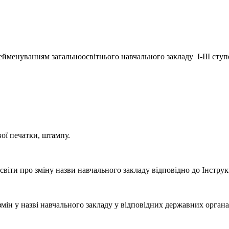
перейменуванням загальноосвітнього навчального закладу І-ІІІ с
вої печатки, штампу.
віти про зміну назви навчального закладу відповідно до Інстру
змін у назві навчального закладу у відповідних державних органа