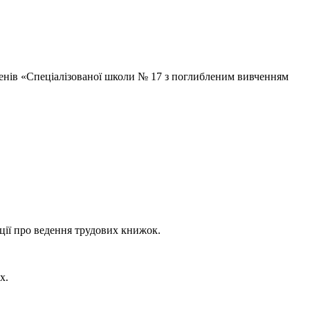
тупенів «Спеціалізованої школи № 17 з поглибленим вивченням
кції про ведення трудових книжок.
х.