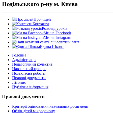
Подільського р-ну м. Києва
Про ліцей
Контакти
Розклад уроків
Ми на Facebook
Ми на Instagram
Наш освітній сайт
Єдина Школа
Головна
Адміністрація
Педагогічний колектив
Навчальний процес
Позакласна робота
Правові документи
Літопис
Публічна інформація
Правові документи
Критерії оцінювання навчальних досягнень
Облік дітей мікрорайону