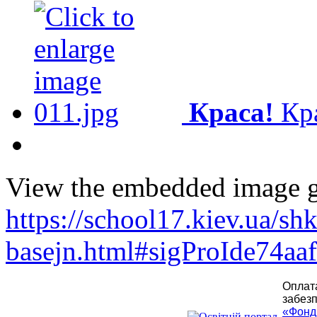
Краса!
Кр
View the embedded image ga
https://school17.kiev.ua/shk
basejn.html#sigProIde74aa
Оплата
забезп
«Фонд 