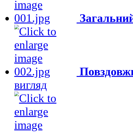
Загальний
Повздовж
вигляд