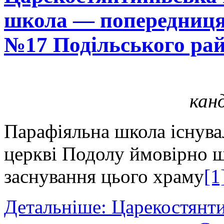
школа — попередниця
№17 Подільського ра
кан
Парафіяльна школа існува
церкві Подолу ймовірно щ
заснування цього храму
[1
Детальніше: Царекостянти